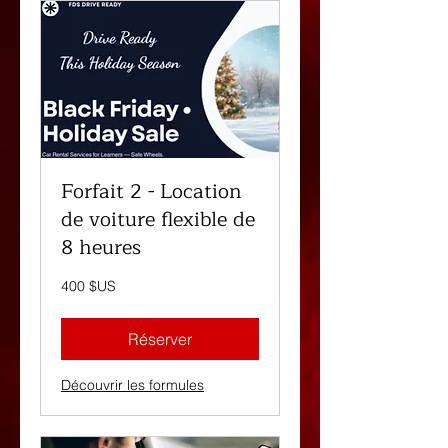
Forfait 2 - Location
de voiture flexible de
8 heures
400
400 $US
dollars
des
États-
Unis
Réserver
Découvrir les formules