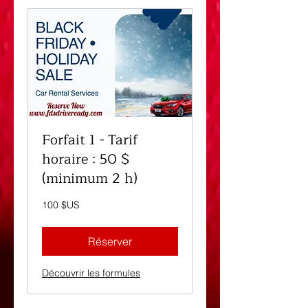
Forfait 1 - Tarif
horaire : 50 $
(minimum 2 h)
100
100 $US
dollars
des
États-
Unis
Réserver
Découvrir les formules