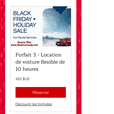
Forfait 3 - Location
de voiture flexible de
10 heures
450
450 $US
dollars
des
États-
Unis
Réserver
Découvrir les formules