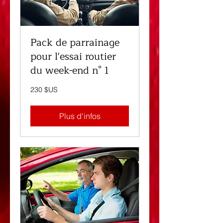
Pack de parrainage
pour l'essai routier
du week-end n° 1
230
230 $US
dollars
des
États-
Unis
Plus d'infos