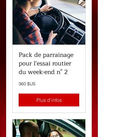
Pack de parrainage
pour l'essai routier
du week-end n° 2
360
360 $US
dollars
des
États-
Unis
Plus d'infos