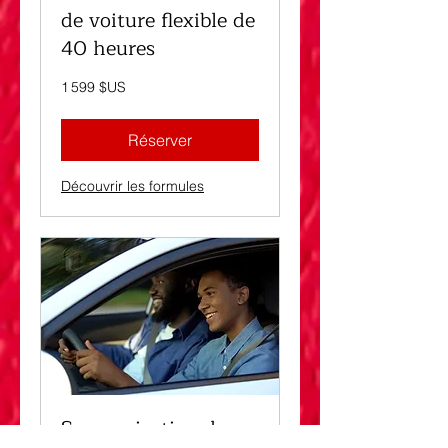
de voiture flexible de
40 heures
1 599
1 599 $US
dollars
des
États-
Unis
Réserver
Découvrir les formules
Sponsorisation des