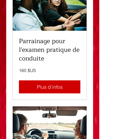
Parrainage pour
l'examen pratique de
conduite
160
160 $US
dollars
des
États-
Unis
Plus d'infos