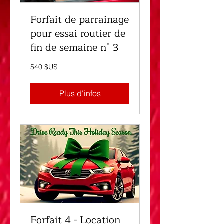
Forfait de parrainage
pour essai routier de
fin de semaine n° 3
540
540 $US
dollars
des
États-
Unis
Plus d'infos
Forfait 4 - Location