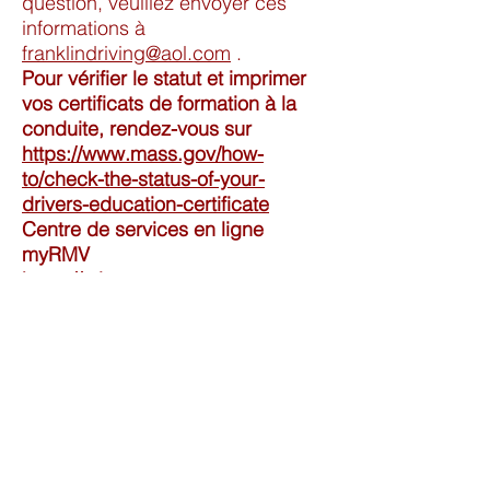
question, veuillez envoyer ces
informations à
franklindriving@aol.com
.
Pour vérifier le statut et imprimer
vos certificats de formation à la
conduite, rendez-vous sur
https://www.mass.gov/how-
to/check-the-status-of-your-
drivers-education-certificate
Centre de services en ligne
myRMV
https://atlas-
myrmv.massdot.state.ma.us/myrm
v/_/
Contactez-nous
Tél. :
(508) 533-2194
Courriel :
franklindriving@aol.com