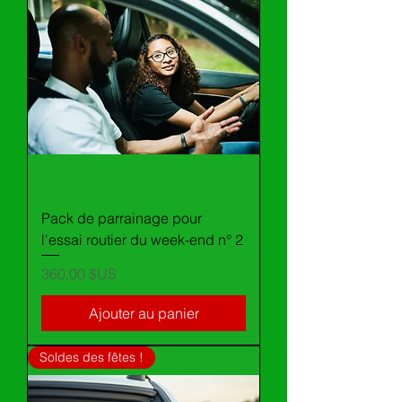
Pack de parrainage pour
l'essai routier du week-end n° 2
Prix
360,00 $US
Ajouter au panier
Soldes des fêtes !