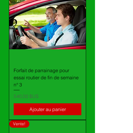
Forfait de parrainage pour
essai routier de fin de semaine
n° 3
Prix
540,00 $US
Ajouter au panier
Vente!