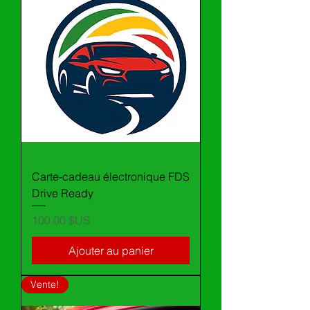
Carte-cadeau électronique FDS
Drive Ready
Prix
100,00 $US
Ajouter au panier
Vente!