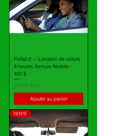
Forfait 2 — Location de voiture
8 heures, formule flexible :
400 $
Prix
400,00 $US
Ajouter au panier
VENTE