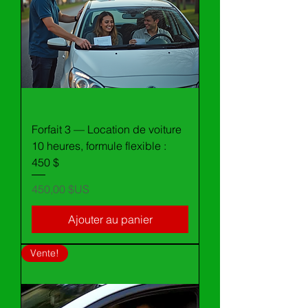
Forfait 3 — Location de voiture
10 heures, formule flexible :
450 $
Prix
450,00 $US
Ajouter au panier
Vente!