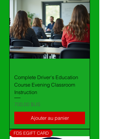
Complete Driver's Education
Course Evening Classroom
Instruction
Prix
700,00 $US
Ajouter au panier
FDS EGIFT CARD