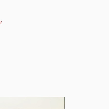
e
Vente!