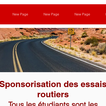
New Page
New Page
New Page
Sponsorisation des essai
routiers
Tous les étudiants sont les