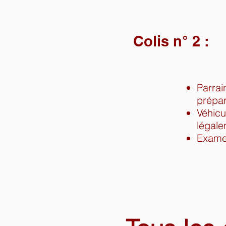
Colis n° 2 :
Parrai
prépar
Véhicu
légal
Exame