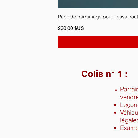
Pack de parrainage pour l'essai rou
Prix
230,00 $US
Colis n° 1 :
Parrai
vendre
Leçon 
Véhicu
légal
Exame