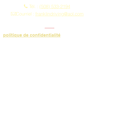
Tél. :
(508) 533-2194
Courriel :
franklindriving@aol.com
politique de confidentialité
Politique relative aux conditions générales
Do Not Sell My Personal Information
Adresse
Heures d'ouverture :
Du lundi au vendredi
9h-13h
13, rue Main, bureau 10A
Franklin, MA 02038