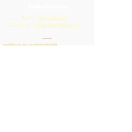
Contactez-nous
Tél. :
(508) 533-2194
Courriel :
franklindriving@aol.com
politique de confidentialité
Politique relative aux conditions générales
Do Not Sell My Personal Information
Adresse
Heures d'ouverture :
Du lundi au vendredi
9h-13h
13, rue Main, bureau 10A
Franklin, MA 02038