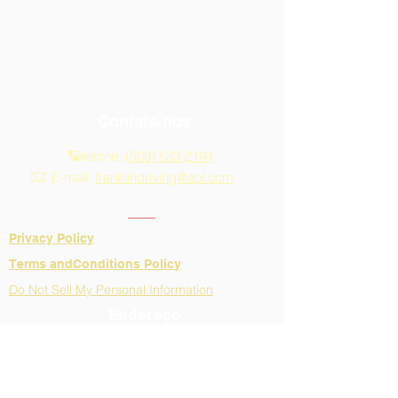
Contate-nos
Telefone:
(508) 533-2194
E-mail:
franklindriving@aol.com
Privacy Policy
​Terms andConditions Policy
Do Not Sell My Personal Information
Endereço
Horário de atendimento:
Segunda a sexta
9h-13h