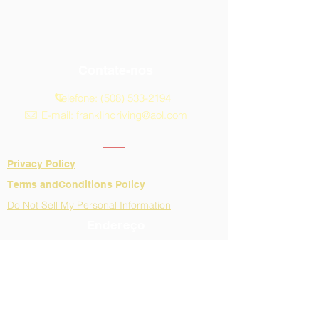
Contate-nos
Telefone:
(508) 533-2194
E-mail:
franklindriving@aol.com
Privacy Policy
​Terms andConditions Policy
Do Not Sell My Personal Information
Endereço
Horário de atendimento:
Segunda a sexta
9h-13h
13 Main St. Suíte 10A
Franklin, MA 02038