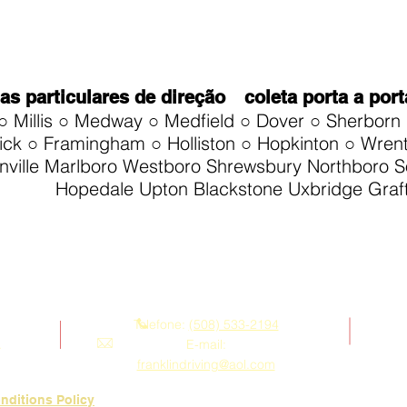
as particulares de direção
coleta porta a por
 ○ Millis ○ Medway ○ Medfield ○ Dover ○ Sherborn 
tick ○ Framingham ○ Holliston ○ Hopkinton ○ Wre
ville
Marlboro Westboro Shrewsbury Northboro 
Hopedale Upton Blackstone Uxbridge Graf
Contate-nos
Telefone:
(508) 533-2194
.
E-mail:
franklindriving@aol.com
nditions Policy