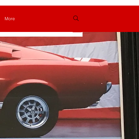
More
Login