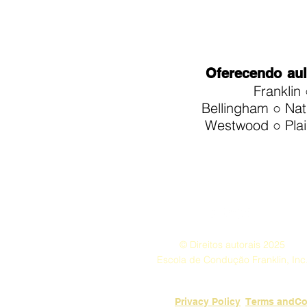
Oferecendo
aul
Franklin
Bellingham ○ Na
Westwood ○ Plain
© Direitos autorais 2025
Escola de Condução Franklin, Inc
Privacy Policy
​Terms andCo