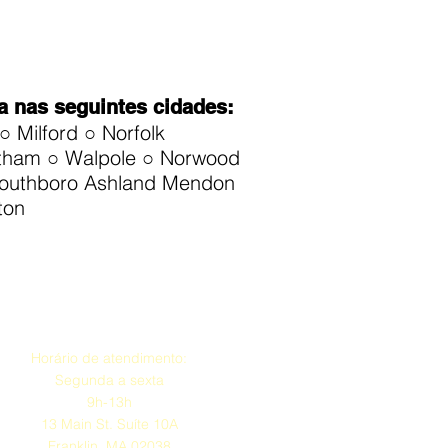
ta nas seguintes cidades:
○ Milford ○ Norfolk
ntham ○ Walpole ○ Norwood
Southboro Ashland Mendon
ton
Endereço
Horário de atendimento:
Segunda a sexta
9h-13h
13 Main St. Suíte 10A
Franklin, MA 02038