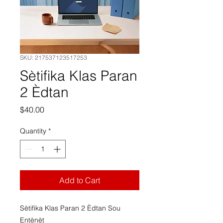
SKU: 217537123517253
Sètifika Klas Paran
2 Èdtan
Price
$40.00
Quantity
*
Add to Cart
Sètifika Klas Paran 2 Èdtan Sou
Entènèt