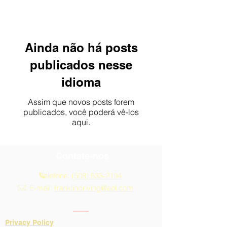
Ainda não há posts
publicados nesse
idioma
Assim que novos posts forem
publicados, você poderá vê-los
aqui.
Contate-nos
Telefone:
(508) 533-2194
E-mail:
franklindriving@aol.com
Privacy Policy